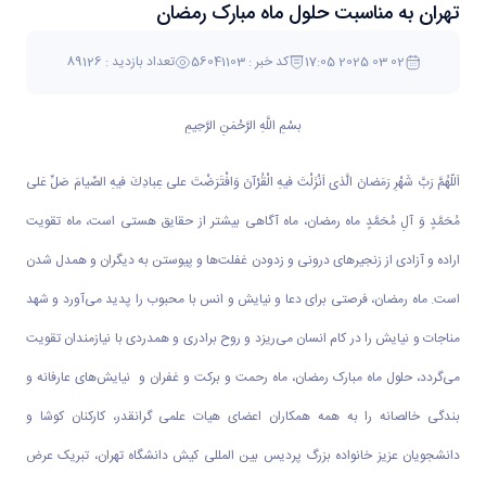
پیام تبریک رئیس پردیس بین المللی کیش دانشگاه تهران به مناسبت حلول ماه مبارک رمضان
پیام تبریک رئیس پردیس بین المللی کیش دانشگاه
تهران به مناسبت حلول ماه مبارک رمضان
12 اسفند 1403 17:05
کد خبر : 56041103
تعداد بازدید : 89126
بسْمِ اللَّهِ الرَّحْمَنِ الرَّحِيمِ
اَللّهُمَّ رَبَّ شَهْرِ رَمَضانَ الَّذى اَنْزَلْتَ فيهِ الْقُرْآنَ وَافْتَرَضْتَ على عِبادِكَ فيهِ الصِّيامَ صَلِّ عَلى
مُحَمَّدٍ وَ آلِ مُحَمَّدٍ ماه رمضان، ماه آگاهی بیشتر از حقایق هستی است، ماه تقویت
اراده و آزادی از زنجیرهای درونی و زدودن غفلت‌ها و پیوستن به دیگران و همدل شدن
است. ماه رمضان، فرصتی برای دعا و نیایش و انس با محبوب را پدید می‌آورد و شهد
مناجات و نیایش را در کام انسان می‌ریزد و روح برادری و همدردی با نیازمندان تقویت
می‌گردد، حلول ماه مبارک رمضان، ماه رحمت و برکت و غفران و نیایش‌های عارفانه و