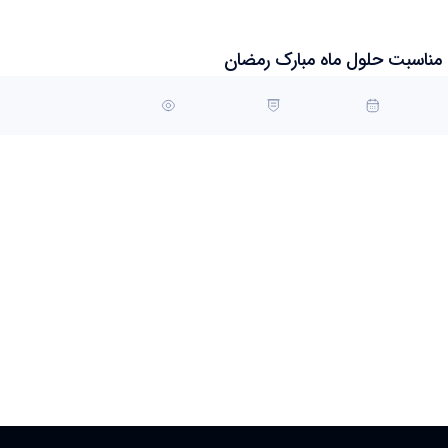
 مناسبت حلول ماه مبارک رمضان
12 اسفند 1403 17:05
کد خبر : 56041103
تعداد بازدید : 89107
بسْمِ اللَّهِ الرَّحْمَنِ الرَّحِيمِ
ِ الصِّيامَ صَلِّ عَلى مُحَمَّدٍ وَ آلِ مُحَمَّدٍ ماه رمضان، ماه آگاهی بیشتر از حقایق هستی است، ماه تقو
 انسان می‌ریزد و روح برادری و همدردی با نیازمندان تقویت می‌گردد، حلول ماه مبارک رمضان، 
انشگاه تهران، تبریک عرض می‌نمایم و برایتان سلامتی جسم و روح و قبولی طاعات و عبادات را آر