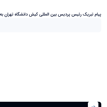
پیام تبریک رئیس پردیس بین المللی کیش دانشگاه تهران به مناسبت حلول ماه مبارک رمضان
پیام تبریک رئیس پردیس بین المللی کیش دانشگاه تهران به
اَللّهُمَّ رَبَّ شَهْرِ رَمَضانَ الَّذى اَنْزَلْتَ فيهِ الْقُرْآنَ وَافْتَرَضْتَ على عِبادِكَ فيه
فرصتی برای دعا و نیایش و انس با محبوب را پدید می‌آورد و شهد مناجات و نیایش را در کام
هیات علمی گرانقدر، کارکنان کوشا و دانشجویان عزیز خانواده بزرگ پردیس بین المللی کیش د
علی طاهری میرقائد
رئیس پردیس بین المللی کیش دانشگاه تهران