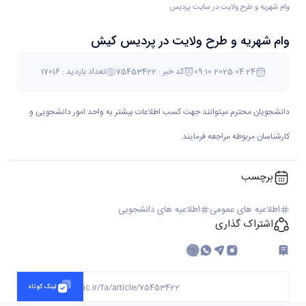
وام شهريه و طرح ولايت در سايت پرديس
وام شهريه و طرح ولايت در پرديس کیش
04 اردیبهشت 1404 09:10
کد خبر : 75453422
تعداد بازدید : 17016
دانشجویان محترم میتوانند جهت کسب اطلاعات بیشتر به واحد امور دانشجویی و
کارشناسان مربوطه مراجعه فرمایند.
برچسب
اطلاعیه های عمومی
اطلاعیه های دانشجویی
اشتراک گذاری
چاپ کردن
https://kish.ut.ac.ir/fa/article/75453422
لینک کوتاه