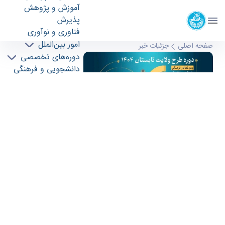
آموزش و پژوهش
پردیس بین المللی کیش
پذیرش
دانشگاه تهران
فناوری و نوآوری
امور بین‌الملل
وام شهريه و طرح ولايت در پرديس کیش - پردیس
صفحه اصلی
جزئیات خبر
دوره‌های تخصصی
بین المللی کیش kish
دانشجویی و فرهنگی